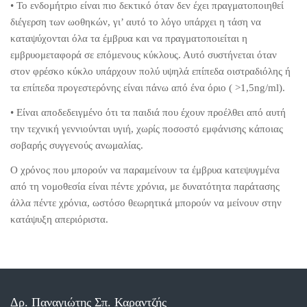
• Το ενδομήτριο είναι πιο δεκτικό όταν δεν έχει πραγματοποιηθεί
διέγερση των ωοθηκών, γι’ αυτό το λόγο υπάρχει η τάση να
καταψύχονται όλα τα έμβρυα και να πραγματοποιείται η
εμβρυομεταφορά σε επόμενους κύκλους. Αυτό συστήνεται όταν
στον φρέσκο κύκλο υπάρχουν πολύ υψηλά επίπεδα οιστραδιόλης ή
τα επίπεδα προγεστερόνης είναι πάνω από ένα όριο ( >1,5ng/ml).
• Είναι αποδεδειγμένο ότι τα παιδιά που έχουν προέλθει από αυτή
την τεχνική γεννιούνται υγιή, χωρίς ποσοστό εμφάνισης κάποιας
σοβαρής συγγενούς ανωμαλίας.
Ο χρόνος που μπορούν να παραμείνουν τα έμβρυα κατεψυγμένα
από τη νομοθεσία είναι πέντε χρόνια, με δυνατότητα παράτασης
άλλα πέντε χρόνια, ωστόσο θεωρητικά μπορούν να μείνουν στην
κατάψυξη απεριόριστα.
Δρ. Παναγιώτης Σπ. Καραντζής