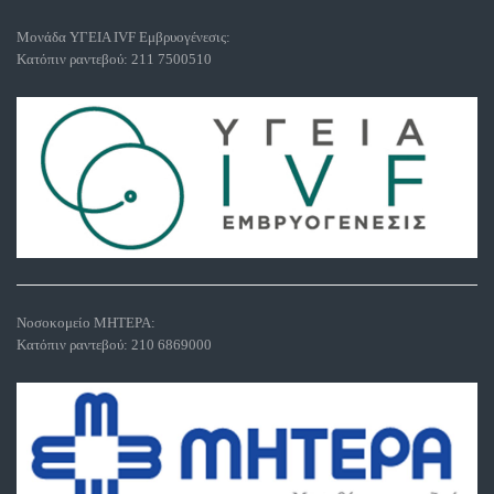
Μονάδα ΥΓΕΙΑ IVF Εμβρυογένεσις:
Κατόπιν ραντεβού:
211 7500510
Νοσοκομείο ΜΗΤΕΡΑ:
Κατόπιν ραντεβού:
210 6869000