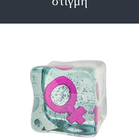
στιγμή