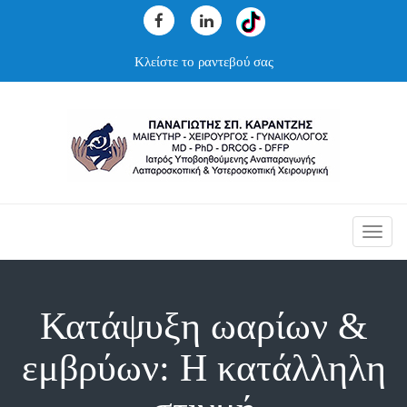
Κλείστε το ραντεβού σας
Toggl
navig
Κατάψυξη ωαρίων &
εμβρύων: Η κατάλληλη