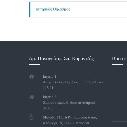
Μητρικός Θηλασμός
Δρ. Παναγιώτης Σπ. Καραντζής
Βρείτε
Ιατρείο 1:
Λεωφ. Βασιλίσσης Σοφίας 117, Αθήνα -
115 21
Ιατρείο 2:
Θερμοποτάμου 6, Λουτρά Αιδηψού -
343 00
Μονάδα ΥΓΕΙΑ IVF Εμβρυογένεσις:
Φλέμινγκ 15, 15123, Μαρούσι