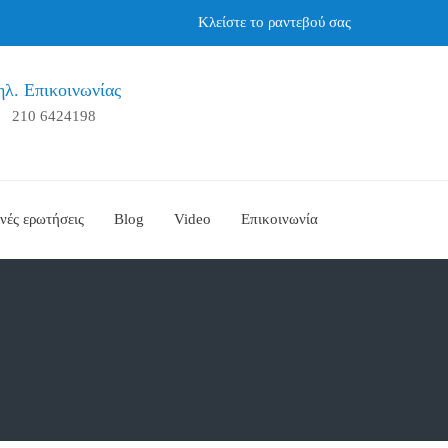
Κλείστε το ραντεβού σας
ηλ. Επικοινωνίας
210 6424198
νές ερωτήσεις
Blog
Video
Επικοινωνία